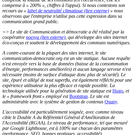
compense à « 200% », chiffres à l'appui). Si nous contestons son
recours au
«
label de neutralité climatique
(lien externe)
»
nous
observons que l'entreprise n'utilise pas cette expression dans sa
communication grand public.
=> Le site de Communication et démocratie a été réalisé par la
coopérative
noesya
(lien externe)
, qui développe des sites internet
éco-conçus et soutient le développement des communs numériques.
A contre-courant de la plupart des sites internet, le site
communication-democratie.org est un site statique. Aucune requête
n'est envoyée vers la base de données (baisse de la consommation
d'énergie, performances améliorées) et aucun langage serveur n'est
nécessaire (moins de surface d'attaque donc plus de sécurité). Le
site, épuré et allégé de tout superflu, est également réfléchi pour une
expérience utilisateur la plus efficace et rapide possible. La
technologie utilisée pour la génération de site statique est
Hugo
, et
le « framework front » employé est
Bootstrap
. Le site est
administrable avec le système de gestion de contenus
Osuny
.
L'accessibilité est particulièrement soignée, avec comme niveau
cible le Double A du Référentiel Général d'Amélioration de
l'Accessibilité (RGAA). Le niveau de performance, tel que mesuré
par Google Lighthouse, est à 100% sur chacun des paramètres
(performance, SEO, bonnes pratiques, accessibilité).