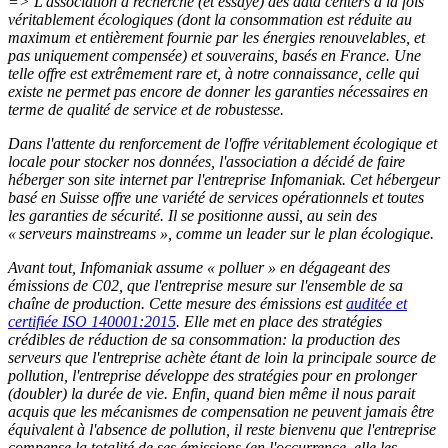
=> L'association a recherché (et essayé) des data centers à la fois
véritablement écologiques (dont la consommation est réduite au
maximum et entièrement fournie par les énergies renouvelables, et
pas uniquement compensée) et souverains, basés en France. Une
telle offre est extrêmement rare et, à
notre connaissance
, celle qui
existe ne permet pas encore de donner les garanties nécessaires en
terme de
qualité de service et de
robustesse.
D
ans l'attente du renforcement de l'offre véritablement écologique et
locale pour stocker
nos
données, l'association a décidé de faire
héberger son site internet par l'entreprise Infomaniak.
Cet
hébergeur
basé en Suisse
offre une variété de services opérationnels et toutes
les garanties de sécurité. Il se positionne aussi, au sein des
« serveurs mainstreams », comme un leader sur le plan écologique.
Avant tout, Infomaniak assume « polluer » en dégageant des
émissions de C02, que l'entreprise mesure sur l'ensemble de sa
chaîne de production.
Cet
te
mesure des émissions est
auditée et
certifiée ISO 140001:2015
.
Elle met en place des stratégies
crédibles de réduction de sa consommation: l
a production des
serveurs qu
e l'entreprise
achète étant de loin la principale source de
pollution, l'entreprise développe des stratégies pour en prolonger
(doubler) la durée de vie
.
Enfin, quand bien même il nous parait
acquis que les mécanismes de compensation ne peuvent jamais être
équivalent à l'absence de pollution, il reste bienvenu que l'entreprise
compense la totalité de ses émissions (en l'occurrence, elle les